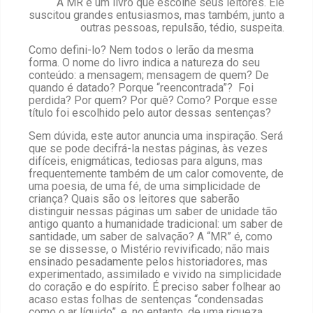
A MR é um livro que escolhe seus leitores. Ele
suscitou grandes entusiasmos, mas também, junto a
outras pessoas, repulsão, tédio, suspeita.
Como defini-lo? Nem todos o lerão da mesma
forma. O nome do livro indica a natureza do seu
conteúdo: a mensagem; mensagem de quem? De
quando é datado? Porque “reencontrada”? Foi
perdida? Por quem? Por quê? Como? Porque esse
título foi escolhido pelo autor dessas sentenças?
Sem dúvida, este autor anuncia uma inspiração. Será
que se pode decifrá-la nestas páginas, às vezes
difíceis, enigmáticas, tediosas para alguns, mas
frequentemente também de um calor comovente, de
uma poesia, de uma fé, de uma simplicidade de
criança? Quais são os leitores que saberão
distinguir nessas páginas um saber de unidade tão
antigo quanto a humanidade tradicional: um saber de
santidade, um saber de salvação? A “MR” é, como
se se dissesse, o Mistério revivificado; não mais
ensinado pesadamente pelos historiadores, mas
experimentado, assimilado e vivido na simplicidade
do coração e do espírito. É preciso saber folhear ao
acaso estas folhas de sentenças “condensadas
como o ar líquido”, e, no entanto, de uma riqueza