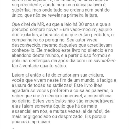
surpreendente, aonde nem uma única palavra é
supérflua, mas onde tudo se ordena num sentido
único, que não se revela na primeira leitura.
Que direi da MR, eu que a leio há 30 anos e que a
percebo sempre nova? É um vade-mécum, aquele
dos exilados, a bússola dos que estão perdidos, o
companheiro do peregrino. Seu autor viveu
desconhecido, mesmo daqueles que acreditavam
conhece-lo. Ele meditou este livro no silencio e no
abandono deste mundo, e a partir disso formou e
poliu as sentenças dia após dia com um
savoir-faire
tão à vontade quanto sábio.
Leiam aí então a fé do criador em sua criatura,
vocês que vivem neste fim de um mundo, a fadiga e
a usura de todas as sutilezas! Este livro lhes
agradará se vocês preferem a coisa às palavras, o
saber que une à ciência inumerável, a consciência
ao delírio. Estes versículos não são impenetráveis:
eles falam somente àquilo que há de mais
essencial em nós, e muitas vezes, ai de nós!, de
mais negligenciado ou desprezado. Eis porque
poucos o apreciam.