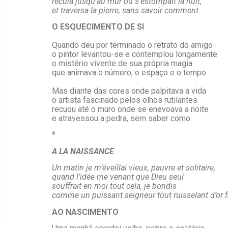
recula jusqu’au mur où s’estompait la nuit,
et traversa la pierre, sans savoir comment.
O ESQUECIMENTO DE SI
Quando deu por terminado o retrato do amigo
o pintor levantou-se e contemplou longamente
o mistério vivente de sua própria magia
que animava o número, o espaço e o tempo.
Mas diante das cores onde palpitava a vida
o artista fascinado pelos olhos rutilantes
recuou até o muro onde se enevoava a noite
e atravessou a pedra, sem saber como.
*
A LA NAISSANCE
Un matin je m’éveillai vieux, pauvre et solitaire,
quand l’idée me venant que Dieu seul
souffrait en moi tout cela, je bondis
comme un puissant seigneur tout ruisselant d’or f
AO NASCIMENTO