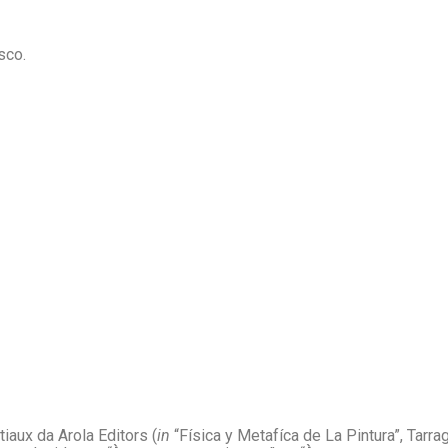
sco.
,
aux da Arola Editors (
in
“Física y Metafíca de La Pintura”, Tar