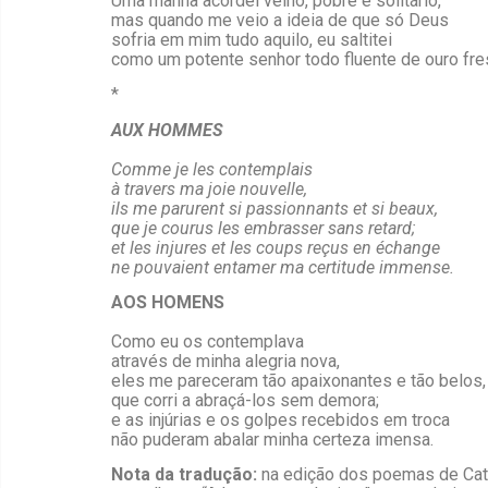
Uma manhã acordei velho, pobre e solitário,
mas quando me veio a ideia de que só Deus
sofria em mim tudo aquilo, eu saltitei
como um potente senhor todo fluente de ouro fre
*
AUX HOMMES
Comme je les contemplais
à travers ma joie nouvelle,
ils me parurent si passionnants et si beaux,
que je courus les embrasser sans retard;
et les injures et les coups reçus en échange
ne pouvaient entamer ma certitude immense.
AOS HOMENS
Como eu os contemplava
através de minha alegria nova,
eles me pareceram tão apaixonantes e tão belos
que corri a abraçá-los sem demora;
e as injúrias e os golpes recebidos em troca
não puderam abalar minha certeza imensa.
Nota da tradução
:
na edição dos poemas de Catti