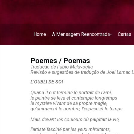
Home
A Mensagem Reencontrada
Cartas
Poemes / Poemas
Tradução de Fabio Malavoglia
Revisão e sugestões de tradução de Joel Lamac 
L’OUBLI DE SOI
Quand il eut terminé le portrait de l’ami,
le peintre se leva et contempla longtemps
le mystère vivant de sa propre magie,
qu’animaient le nombre, l’espace et le temps.
Mais devant les couleurs où palpitait la vie,
l’artiste fasciné par les yeux miroitants,